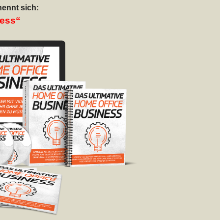
nennt sich:
ness“