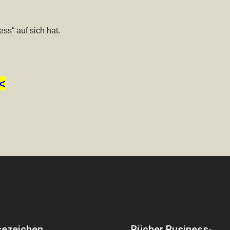
ness
“ auf sich hat.
<
sezeichen
Bücher Business-